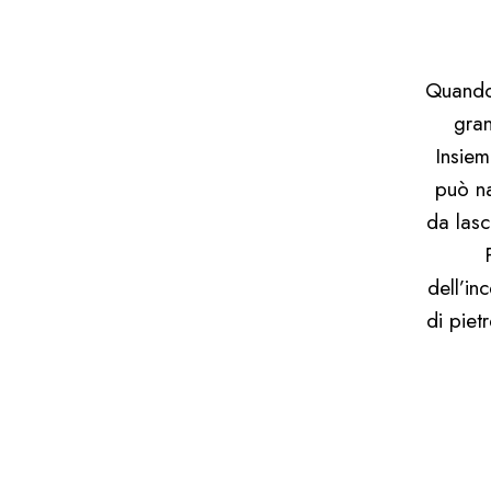
Quando 
gran
Insiem
può na
da lasc
dell’in
di piet