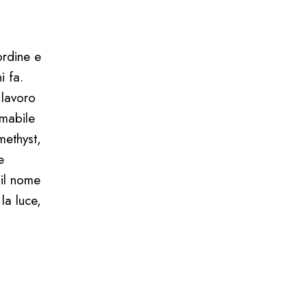
ordine e
i fa.
 lavoro
imabile
methyst,
e
 il nome
la luce,