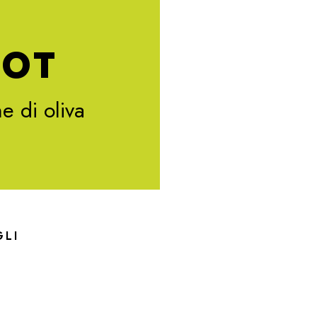
DOT
e di oliva
E
GLI