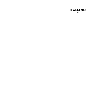
ITALIANO
CONFEZIONI DA REGALO
A