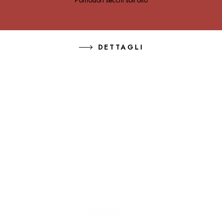
Pomodori secchi sott'olio
DETTAGLI