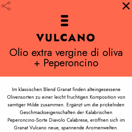
DEUTSCH
VULCANO
Olio extra vergine di oliva
+ Peperoncino
SPIEL DER AROMEN
Ein gutes Olivenöl steht für sich selbst. Und doch: Das
Spiel mit Aromen in unserem Aromatizzato erschafft ein
Im klassischen Blend Granat finden alteingesessene
spannendes Geschmackserlebnis für überraschende
Olivensorten zu einer leicht fruchtigen Komposition von
Momente und ergänzt so erstklassiges Öl um neue
samtiger Milde zusammen. Ergänzt um die prickelnden
Dimensionen.
Geschmackseigenschaften der Kalabrischen
Peperoncino-Sorte Diavolo Calabrese, eröffnen sich im
Granat Vulcano neue, spannende Aromenwelten.