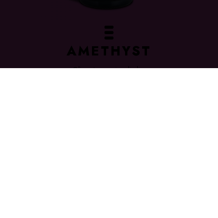
AMETHYST
Olio extra vergine di oliva
NOBILE
MEHR