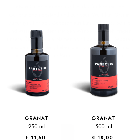
etwas Gutes entstehen sollte, das für kommende
Generationen Bestand und zeitlosen Wert hat: Granat,
Amethyst, Peridot. Geboren aus Luft und Erde, Sonne
und Wasser und dem stetigen Wandel der Welt, tragen
unsere Öle heute die Namen von Edelsteinen. Geboren
aus den Elementen, haben sie Licht eingefangen und
bewahren flüchtige Momente des Glücks in sich.
GRANAT
GRANAT
250 ml
500 ml
€ 11,50-
€ 18,00-