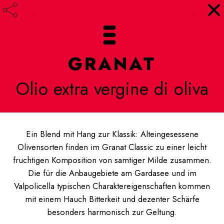
DEUTSCH
GRANAT
Olio extra vergine di oliva
Ein Blend mit Hang zur Klassik: Alteingesessene
Olivensorten finden im Granat Classic zu einer leicht
ZEITLOS EDEL
fruchtigen Komposition von samtiger Milde zusammen.
Die für die Anbaugebiete am Gardasee und im
Bei der Pflanzung unserer Olivenbäume stießen wir auf
Valpolicella typischen Charaktereigenschaften kommen
Steine jeder Größe und Art, die ein Gletscher vor
mit einem Hauch Bitterkeit und dezenter Schärfe
Jahrmillionen ins Valpolicella gebracht hatte. Mit ihnen
besonders harmonisch zur Geltung.
kam auch die Erkenntnis zutage, dass hier in harter Arbeit